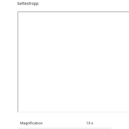
beltestropp
Magnification
10 x