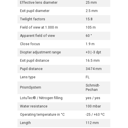
Effective lens diameter
25 mm
Exit pupil diameter
2.5 mm
Twilight factors
15.8
Field of view at 1.000 m
105 m
Apparent field of view
60 °
Close focus
1.9 m
Diopter adjustment range
+3 | -3 dpt
Exit pupil distance
16.5 mm
Pupil distance
34-74 mm
Lens type
FL
Schmidt-
PrismSystem
Pechan
LotuTec® / Nitrogen filling
yes / yes
Water resistance
100 mbar
Operating temperature in °C
-25 / +63 ºC
Length
112 mm