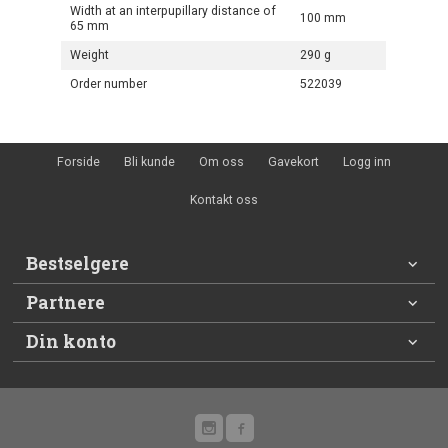
Width at an interpupillary distance of
100 mm
65 mm
Weight
290 g
Order number
522039
Forside
Bli kunde
Om oss
Gavekort
Logg inn
Kontakt oss
Bestselgere
Partnere
Din konto