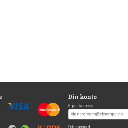
e
Din konto
E-postadresse
Ditt passord