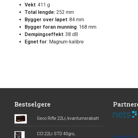
Vekt
: 411 g
Total lengde:
252 mm
Bygger over løpet
: 84 mm
Bygger foran munning
: 168 mm
Dempingseffekt
: 38 dB
Egnet for
: Magnum-kalibre
Bestselgere
Partner
Geco Rifle 22Lr, kvantumsrabatt
CCI 22Lr STD 40grs,