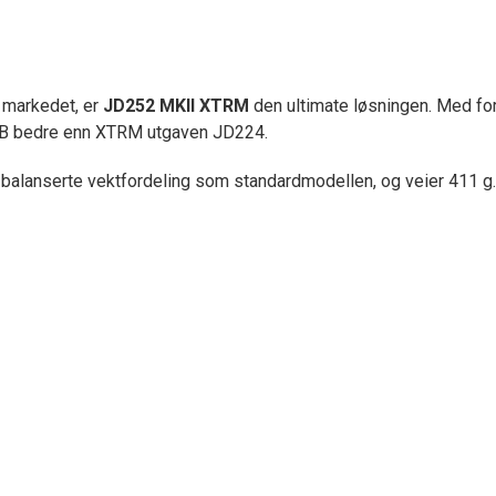
 markedet, er
JD252 MKII XTRM
den ultimate løsningen. Med fo
dB bedre enn XTRM utgaven JD224.
anserte vektfordeling som standardmodellen, og veier 411 g. D