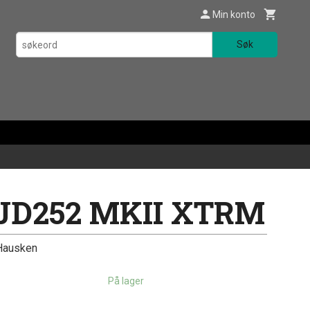
Min konto
Søk
JD252 MKII XTRM
Hausken
På lager