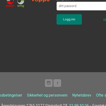
G
psbetingelser
Sikkerhet og personvern
Nyhetsbrev
Ofte 
ågendalsveien 2765 3277 Steinsholt Tlf.
33 99 30 06
- Foretak