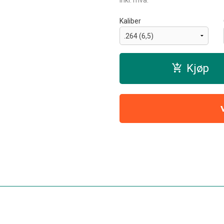
inkl. mva.
Kaliber
Kjøp