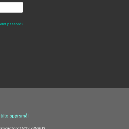
lemt passord?
stilte spørsmål
sregisteret 813738902