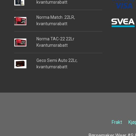
kvantumsrabatt
Norma Match .22LR,
kvantumsrabatt
Norma TAC-22 22Lr
Kvantumsrabatt
Geco Semi Auto 22Lr,
kvantumsrabatt
Frakt
Kjø
Børsemaker Wear AS L