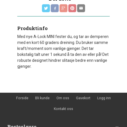
Produktinfo
Med nye A-Lock MINI fester du, og tar av demperen
med en kort 60 graders dreining. Du bruker samme
kraft/moment som vanlige gjenger. Det tar
bokstalig talt uner 1 sekund å ta den av eller på! Det
robuste designet hindrer slitasje bedre enn vanlige
gjenger.
Forside
Bli kunde
Om oss
Gavekort
Logg inn
Kontakt oss
Bestselgere