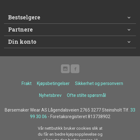
Bestselgere
Partnere
Din konto
Frakt
Kjøpsbetingelser
Sikkerhet og personvern
Nyhetsbrev
Ofte stilte spørsmål
Børsemaker Wear AS Lågendalsveien 2765 3277 Steinsholt Tlf.
33
99 30 06
- Foretaksregisteret 813738902
Vår nettbutikk bruker cookies slik at
du får en bedre kjøpsopplevelse og