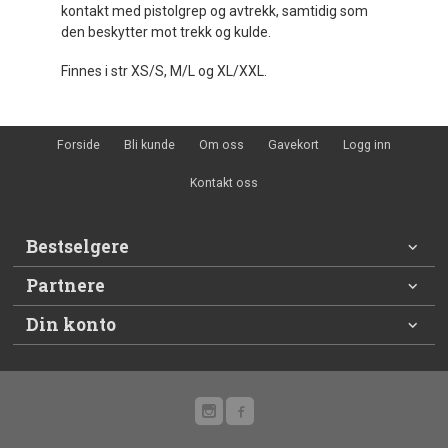
kontakt med pistolgrep og avtrekk, samtidig som
den beskytter mot trekk og kulde.
Finnes i str XS/S, M/L og XL/XXL.
Forside
Bli kunde
Om oss
Gavekort
Logg inn
Kontakt oss
Bestselgere
Partnere
Din konto