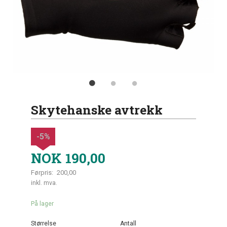
Skytehanske avtrekk
-5%
NOK
190,00
Førpris:
200,00
Rabatt
inkl. mva.
På lager
Størrelse
Antall