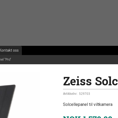
Kontakt oss
el "Pro"
Zeiss Solc
Artikkelnr.:
529703
Solcellepanel til viltkamera