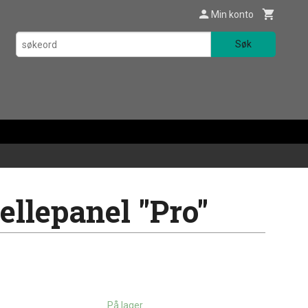
Min konto
Søk
ellepanel "Pro"
På lager