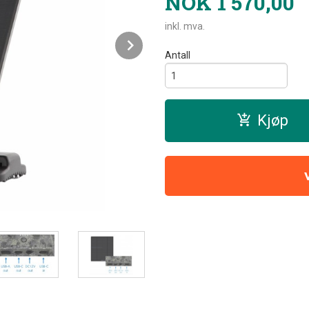
NOK
1 570,00
inkl. mva.
Next
Antall
Kjøp