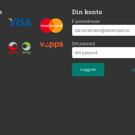
e
Din konto
E-postadresse
Ditt passord
G