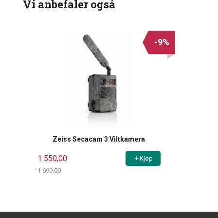
Vi anbefaler også
-9%
Zeiss Secacam 3 Viltkamera
1 550,00
Kjøp
1 699,00
Rabatt