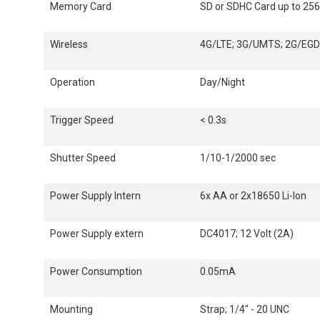
Memory Card
SD or SDHC Card up to 25
Wireless
4G/LTE; 3G/UMTS; 2G/EG
Operation
Day/Night
Trigger Speed
< 0.3s
Shutter Speed
1/10-1/2000 sec
Power Supply Intern
6x AA or 2x18650 Li-Ion
Power Supply extern
DC4017; 12 Volt (2A)
Power Consumption
0.05mA
Mounting
Strap; 1/4" - 20 UNC