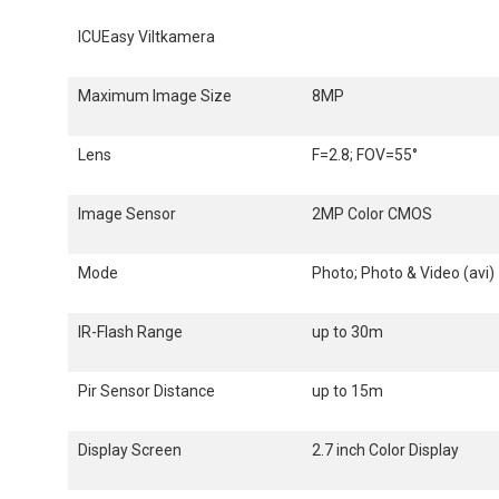
ICUEasy Viltkamera
Maximum Image Size
8MP
Lens
F=2.8; FOV=55°
Image Sensor
2MP Color CMOS
Mode
Photo; Photo & Video (avi)
IR-Flash Range
up to 30m
Pir Sensor Distance
up to 15m
Display Screen
2.7 inch Color Display