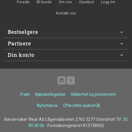
Forside
Bli kunde
Om oss
Gavekort
Logg inn
Kontakt oss
Bestselgere
Partnere
Din konto
Frakt
Kjøpsbetingelser
Sikkerhet og personvern
Nyhetsbrev
Ofte stilte spørsmål
Børsemaker Wear AS Lågendalsveien 2765 3277 Steinsholt Tlf.
33
99 30 06
- Foretaksregisteret 813738902