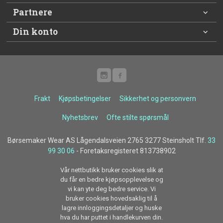
Partnere
Din konto
Frakt
Kjøpsbetingelser
Sikkerhet og personvern
Nyhetsbrev
Ofte stilte spørsmål
Børsemaker Wear AS Lågendalsveien 2765 3277 Steinsholt Tlf.
33
99 30 06
- Foretaksregisteret 813738902
Vår nettbutikk bruker cookies slik at
du får en bedre kjøpsopplevelse og
vi kan yte deg bedre service. Vi
bruker cookies hovedsaklig til å
lagre innloggingsdetaljer og huske
hva du har puttet i handlekurven din.