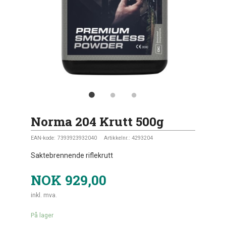
Norma 204 Krutt 500g
EAN-kode:
7393923932040
Artikkelnr.:
4293204
Saktebrennende riflekrutt
NOK
929,00
inkl. mva.
På lager