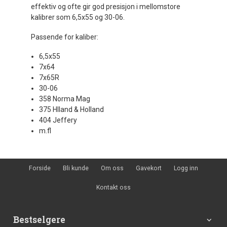
effektiv og ofte gir god presisjon i mellomstore
kalibrer som 6,5x55 og 30-06.
Passende for kaliber:
6,5x55
7x64
7x65R
30-06
358 Norma Mag
375 Hlland & Holland
404 Jeffery
m.fl
Forside
Bli kunde
Om oss
Gavekort
Logg inn
Kontakt oss
Bestselgere