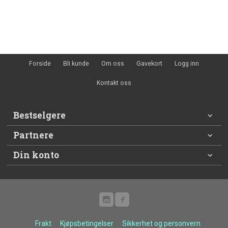
Forside
Bli kunde
Om oss
Gavekort
Logg inn
Kontakt oss
Bestselgere
Partnere
Din konto
Frakt
Kjøpsbetingelser
Sikkerhet og personvern