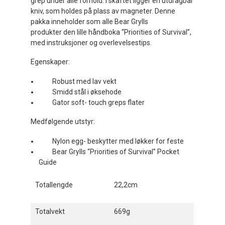
grep under alle forhold. I skaftet ligger en utdragbar
kniv, som holdes på plass av magneter. Denne
pakka inneholder som alle Bear Grylls
produkter den lille håndboka “Priorities of Survival”,
med instruksjoner og overlevelsestips.
Egenskaper:
Robust med lav vekt
Smidd stål i øksehode
Gator soft- touch greps flater
Medfølgende utstyr:
Nylon egg- beskytter med løkker for feste
Bear Grylls “Priorities of Survival” Pocket
Guide
Totallengde
22,2cm
Totalvekt
669g