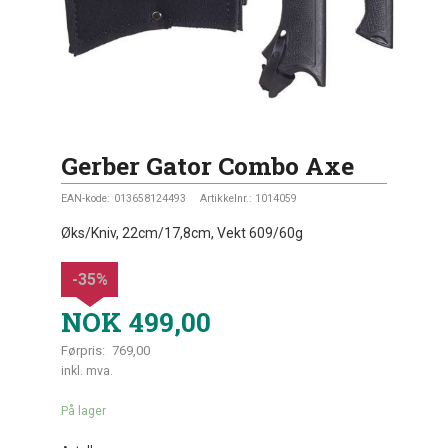
Gerber Gator Combo Axe
EAN-kode:
013658124493
Artikkelnr.:
1014059
Øks/Kniv, 22cm/17,8cm, Vekt 609/60g
-35%
NOK
499,00
Førpris:
769,00
Rabatt
inkl. mva.
På lager