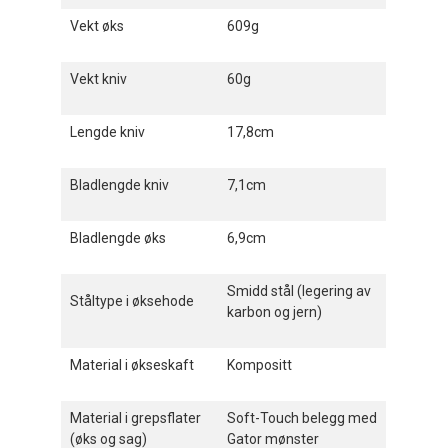
Vekt øks
609g
Vekt kniv
60g
Lengde kniv
17,8cm
Bladlengde kniv
7,1cm
Bladlengde øks
6,9cm
Smidd stål (legering av
Ståltype i øksehode
karbon og jern)
Material i økseskaft
Kompositt
Material i grepsflater
Soft-Touch belegg med
(øks og sag)
Gator mønster