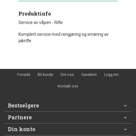
Produktinfo
Service av våpen - Rifle
Komplett service med rengjøring og smøring av
jakrifle
Forside
Bli kunde
Om oss
Gavekort
Logg inn
Kontakt oss
Bestselgere
Partnere
Din konto