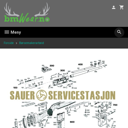
Gå
til
innholdet
Meny
Forside
Børsemakerarbeid