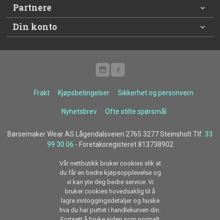
Partnere
Din konto
Frakt
Kjøpsbetingelser
Sikkerhet og personvern
Nyhetsbrev
Ofte stilte spørsmål
Børsemaker Wear AS Lågendalsveien 2765 3277 Steinsholt Tlf.
33
99 30 06
- Foretaksregisteret 813738902
Vår nettbutikk bruker cookies slik at
du får en bedre kjøpsopplevelse og
vi kan yte deg bedre service. Vi
bruker cookies hovedsaklig til å
lagre innloggingsdetaljer og huske
hva du har puttet i handlekurven din.
Fortsett å bruke siden som normalt