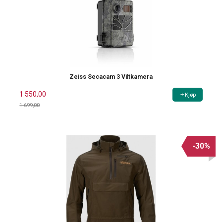
Zeiss Secacam 3 Viltkamera
1 550,00
Kjøp
1 699,00
Rabatt
-30%