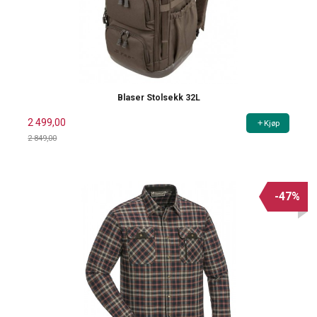
Blaser Stolsekk 32L
2 499,00
Kjøp
2 849,00
Rabatt
-47%