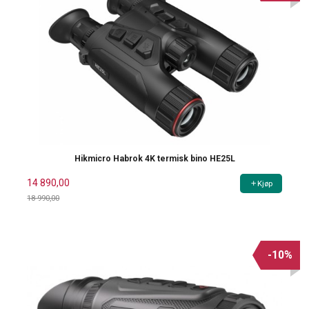
Hikmicro Habrok 4K termisk bino HE25L
14 890,00
Kjøp
18 990,00
Rabatt
-10%