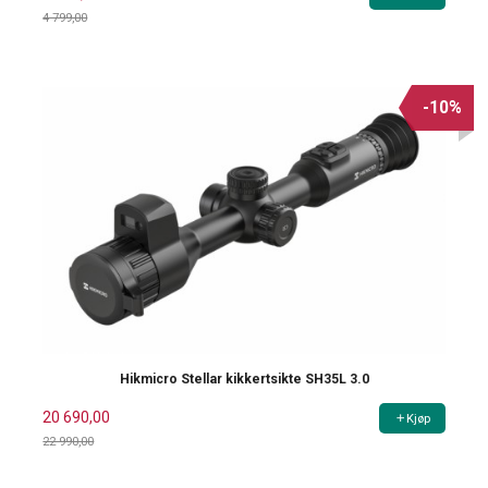
4 799,00
Rabatt
-10%
Hikmicro Stellar kikkertsikte SH35L 3.0
20 690,00
Kjøp
22 990,00
Rabatt