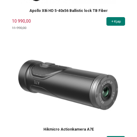
Apollo X8i HD 5-40x56 Ballistic lock TB Fiber
10 990,00
Kjøp
11 990,00
Rabatt
Hikmicro Actionkamera A7E