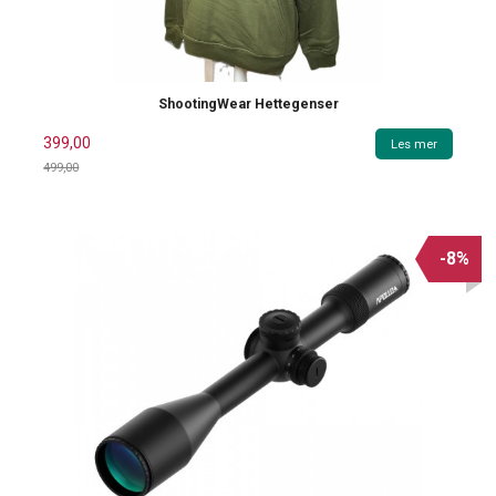
ShootingWear Hettegenser
399,00
Les mer
499,00
Rabatt
-8%