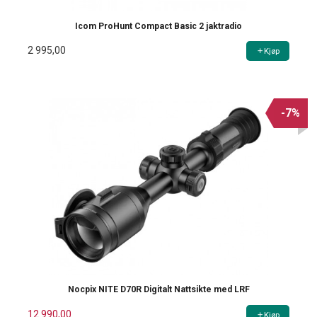
Icom ProHunt Compact Basic 2 jaktradio
2 995,00
Kjøp
-7%
Nocpix NITE D70R Digitalt Nattsikte med LRF
12 990,00
Kjøp