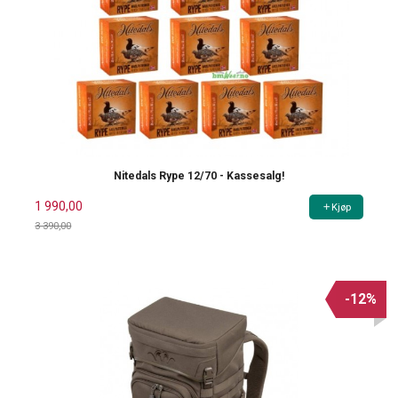
Nitedals Rype 12/70 - Kassesalg!
1 990,00
Kjøp
3 390,00
Rabatt
-12%