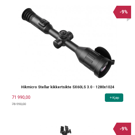
-9%
Hikmicro Stellar kikkertsikte SX60LS 3.0 - 1280x1024
71 990,00
Kjøp
78 990,00
Rabatt
-9%