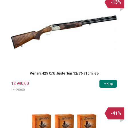
-13%
Venari H25 O/U Justerbar 12/76 71cm løp
12 990,00
Kjøp
14 990,00
Rabatt
-41%