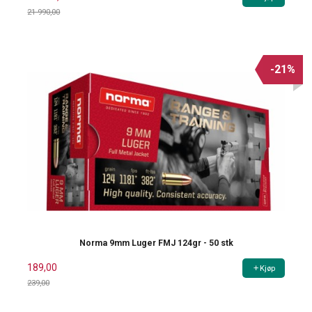
21 990,00
Rabatt
-21%
Norma 9mm Luger FMJ 124gr - 50 stk
189,00
Kjøp
239,00
Rabatt