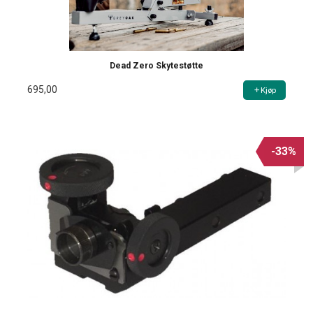
Dead Zero Skytestøtte
695,00
Kjøp
-33%