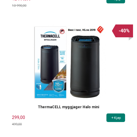
13 990,00
Rabatt
-40%
ThermaCELL myggjager Halo mini
299,00
Kjøp
499,00
Rabatt