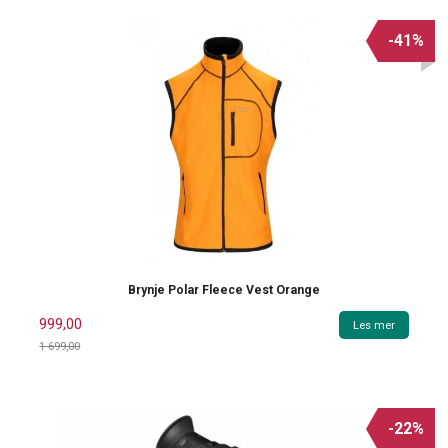
-41%
Brynje Polar Fleece Vest Orange
999,00
Les mer
1 699,00
Rabatt
-22%