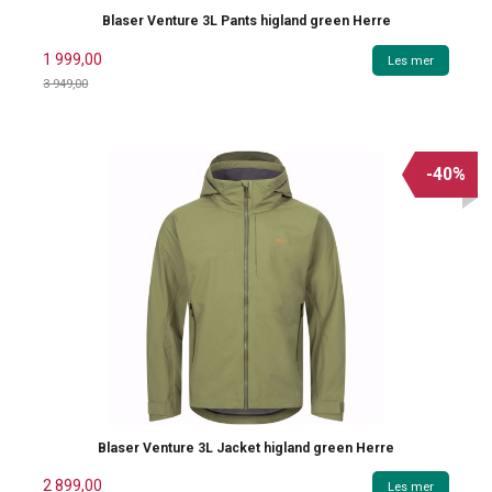
Blaser Venture 3L Pants higland green Herre
1 999,00
Les mer
3 949,00
Rabatt
-40%
Blaser Venture 3L Jacket higland green Herre
2 899,00
Les mer