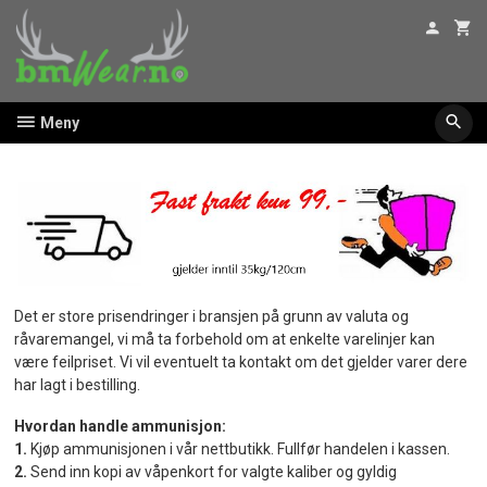
Gå
til
innholdet
Meny
Det er store prisendringer i bransjen på grunn av valuta og
råvaremangel, vi må ta forbehold om at enkelte varelinjer kan
være feilpriset. Vi vil eventuelt ta kontakt om det gjelder varer dere
har lagt i bestilling.
Hvordan handle ammunisjon:
1.
Kjøp ammunisjonen i vår nettbutikk. Fullfør handelen i kassen.
2.
Send inn kopi av våpenkort for valgte kaliber og gyldig