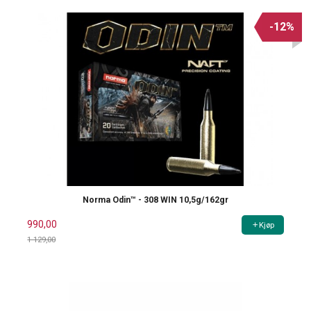
-12%
Norma Odin™ - 308 WIN 10,5g/162gr
990,00
Kjøp
1 129,00
Rabatt