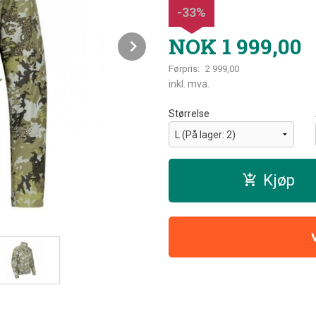
-33%
NOK
1 999,00
Next
Førpris:
2 999,00
Rabatt
inkl. mva.
Størrelse
Kjøp