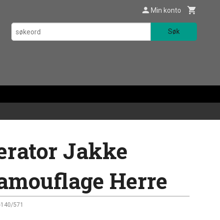
Min konto
Søk
erator Jakke
amouflage Herre
-140/571