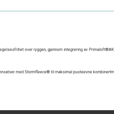
elsesfrihet over ryggen, gjennom integrering av Primaloft®AKT
el innsatser med Stormfleece® til maksimal pusteevne kombinert