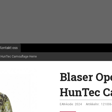
Kontakt oss
e HunTec Camouflage Herre
Blaser Op
HunTec C
EAN-kode:
2024
Artikkelnr.:
121006