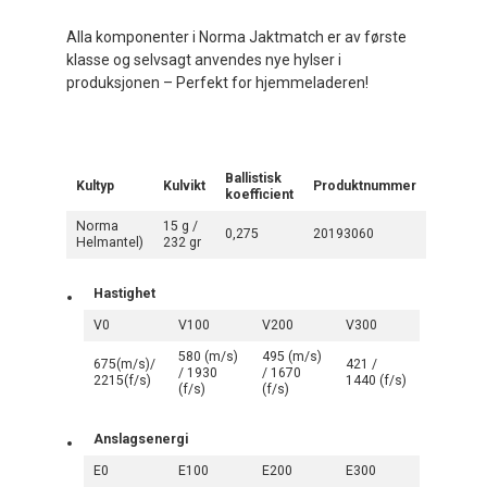
Alla komponenter i Norma Jaktmatch er av første
klasse og selvsagt anvendes nye hylser i
produksjonen – Perfekt for hjemmeladeren!
Ballistisk
Kultyp
Kulvikt
Produktnummer
koefficient
Norma
15 g /
0,275
20193060
Helmantel)
232 gr
Hastighet
V0
V100
V200
V300
580 (m/s)
495 (m/s)
675(m/s)/
421 /
/ 1930
/ 1670
2215(f/s)
1440 (f/s)
(f/s)
(f/s)
Anslagsenergi
E0
E100
E200
E300