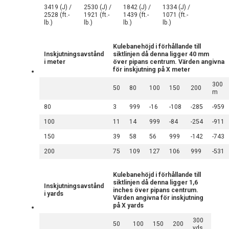
3419 (J) /
2530 (J) /
1842 (J) /
1334 (J) /
2528 (ft.-
1921 (ft.-
1439 (ft.-
1071 (ft.-
lb.)
lb.)
lb.)
lb.)
Kulebanehöjd i förhållande till
Inskjutningsavstånd
siktlinjen då denna ligger 40 mm
i meter
över pipans centrum. Värden angivna
för inskjutning på X meter
300
50
80
100
150
200
m
80
3
999
-16
-108
-285
-959
100
11
14
999
-84
-254
-911
150
39
58
56
999
-142
-743
200
75
109
127
106
999
-531
Kulebanehöjd i förhållande till
siktlinjen då denna ligger 1,6
Inskjutningsavstånd
inches över pipans centrum.
i yards
Värden angivna för inskjutning
på X yards
300
50
100
150
200
yds