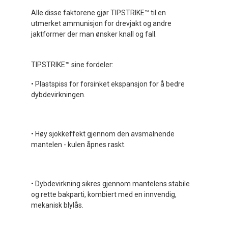
Alle disse faktorene gjør TIPSTRIKE™ til en
utmerket ammunisjon for drevjakt og andre
jaktformer der man ønsker knall og fall.
TIPSTRIKE™ sine fordeler:
• Plastspiss for forsinket ekspansjon for å bedre
dybdevirkningen.
• Høy sjokkeffekt gjennom den avsmalnende
mantelen - kulen åpnes raskt.
• Dybdevirkning sikres gjennom mantelens stabile
og rette bakparti, kombiert med en innvendig,
mekanisk blylås.