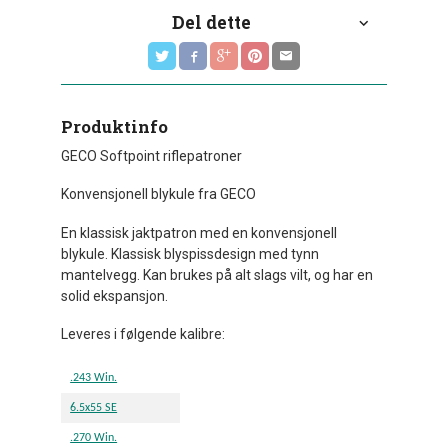
Del dette
Produktinfo
GECO Softpoint riflepatroner
Konvensjonell blykule fra GECO
En klassisk jaktpatron med en konvensjonell
blykule. Klassisk blyspissdesign med tynn
mantelvegg. Kan brukes på alt slags vilt, og har en
solid ekspansjon.
Leveres i følgende kalibre:
.243 Win.
6.5x55 SE
.270 Win.