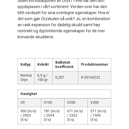
Siden introduksjonen av Oryx i 1996 har den blitt
spydspissen i vårt sortiment. Verden over har den
blitt verdsatt for sina overlegne egenskaper. Hva er
det som gjør Oryxkulen så unik? Jo, en kombination
av rask expansion for dødelig skudd samt høy
restvekt og dyptvirkende egenskaper for de mer
krevande skuddene.
Ballistisk
Kultyp
Kulvikt
Produktnummer
koefficient
Norma
6,5 g /
0,257
# 20160222
Oryx
100 gr
Hastighet
V0
V100
V200
V300
900 (m/s)
781 (m/s)
671 (m/s)
571 (m/s)
/ 2953
/ 2594
/ 2262
/ 1955
(f/s)
(f/s)
(f/s)
(f/s)