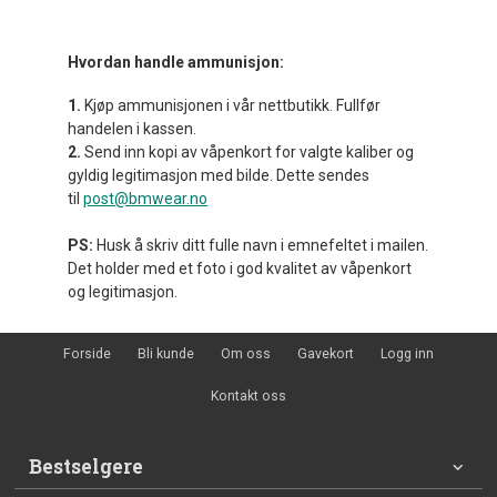
Hvordan handle ammunisjon:
1.
Kjøp ammunisjonen i vår nettbutikk. Fullfør
handelen i kassen.
2.
Send inn kopi av våpenkort for valgte kaliber og
gyldig legitimasjon med bilde. Dette sendes
til
post@bmwear.no
PS:
Husk å skriv ditt fulle navn i emnefeltet i mailen.
Det holder med et foto i god kvalitet av våpenkort
og legitimasjon.
Forside
Bli kunde
Om oss
Gavekort
Logg inn
Kontakt oss
Bestselgere