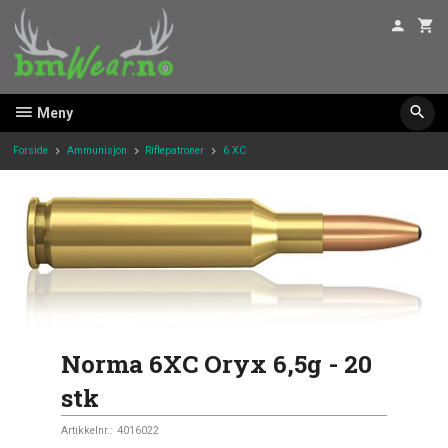
Gå
til
innholdet
Meny
Forside
Ammunisjon
Riflepatroner
6 XC
Norma 6XC Oryx 6,5g - 20
stk
Artikkelnr.:
4016022