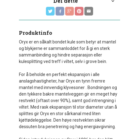
Del dette
Produktinfo
Oryx er en såkalt bondet kule som betyr at mantel
og blykjerne er sammanloddet for å gi en sterk
sammanbinding og hindre separasjon eller
kulesplitting ved treff i viltet, selv i grove bein.
For å beholde en perfekt ekspansjon i alle
anslagshastigheter, har Oryx en tynn fremre
mantel med innvendig klyvesoner . Bondningen og
den tykkere bakre mantelveggen gir en meget høy
restvekt (oftast over 90%), samt god intrengning i
viltet. Med rask ekspansjon til stor diameter utan å
splittes gir Oryx en stor sårkanal med liten
kjøttødeleggelse. Den høye restvekten sikrar
dessuten bra penetrering og høg energiavgivning.