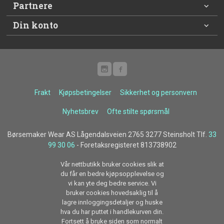
Partnere
Din konto
Frakt
Kjøpsbetingelser
Sikkerhet og personvern
Nyhetsbrev
Ofte stilte spørsmål
Børsemaker Wear AS Lågendalsveien 2765 3277 Steinsholt Tlf.
33
99 30 06
- Foretaksregisteret 813738902
Vår nettbutikk bruker cookies slik at
du får en bedre kjøpsopplevelse og
vi kan yte deg bedre service. Vi
bruker cookies hovedsaklig til å
lagre innloggingsdetaljer og huske
hva du har puttet i handlekurven din.
Fortsett å bruke siden som normalt