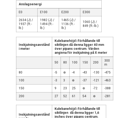
Anslagsenergi
E0
E100
E200
E300
2634 (J) /
1982 (J) /
1465 (J) /
1060 (J) /
1937 (ft.-
1494 (ft.-
1136 (ft.-
849 (ft.-lb.)
lb.)
lb.)
lb.)
Kulebanehöjd i förhållande till
Inskjutningsavstånd
siktlinjen då denna ligger 40 mm
i meter
över pipans centrum. Värden
angivna för inskjutning på X meter
300
50
80
100
150
200
m
80
-5
⊕
-4
-43
-130
-475
100
-3
3
⊕
-37
-121
-463
150
9
23
25
⊕
-72
-388
200
27
52
61
54
⊕
-281
Kulebanehöjd i förhållande till
siktlinjen då denna ligger 1,6
Inskjutningsavstånd
inches över pipans centrum.