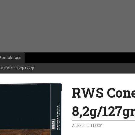
Kontakt oss
 6,5x57R 8,2g/127gr
RWS Cone
8,2g/127g
Artikkelnr.:
113851