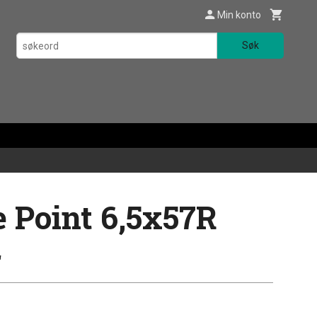
Min konto
Søk
 Point 6,5x57R
r