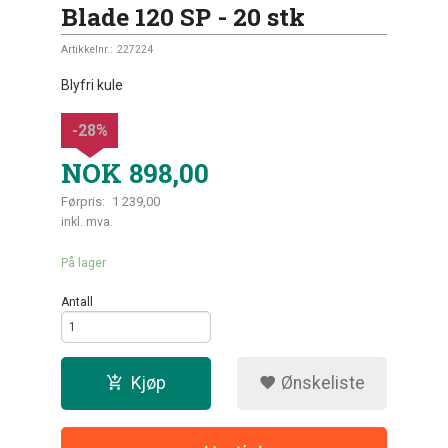
Blade 120 SP - 20 stk
Artikkelnr.:
227224
Blyfri kule
-28%
NOK
898,00
Førpris:
1 239,00
Rabatt
inkl. mva.
På lager
Antall
Kjøp
Ønskeliste