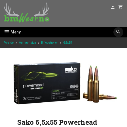
Gå
til
innholdet
Meny
Forside
Ammunisjon
Riflepatroner
6,5x55
Sako 6,5x55 Powerhead