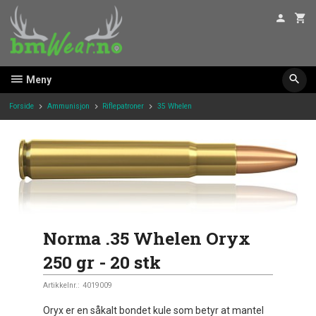
Gå
til
innholdet
Meny
Forside
Ammunisjon
Riflepatroner
35 Whelen
Norma .35 Whelen Oryx
250 gr - 20 stk
Artikkelnr.:
4019009
Oryx er en såkalt bondet kule som betyr at mantel