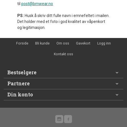
til
post@bmwear.no
PS:
Husk å skriv ditt fulle navn i emnefeltet i mailen.
Det holder med et foto i god kvalitet av våpenkort
og legitimasjon.
Forside
Bli kunde
Om oss
Gavekort
Logg inn
Kontakt oss
Bestselgere
Partnere
Din konto