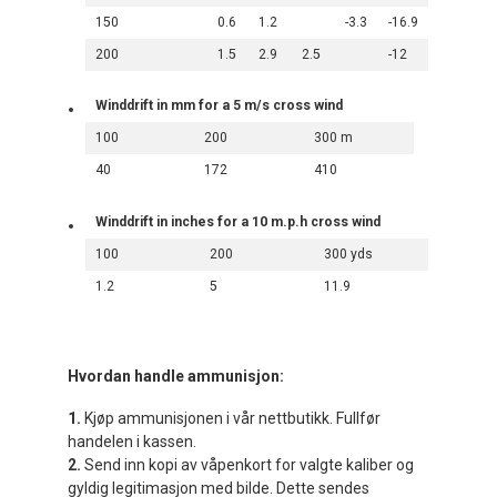
150
0.6
1.2
-3.3
-16.9
200
1.5
2.9
2.5
-12
Winddrift in mm for a 5 m/s cross wind
100
200
300 m
40
172
410
Winddrift in inches for a 10 m.p.h cross wind
100
200
300 yds
1.2
5
11.9
Hvordan handle ammunisjon:
1.
Kjøp ammunisjonen i vår nettbutikk. Fullfør
handelen i kassen.
2.
Send inn kopi av våpenkort for valgte kaliber og
gyldig legitimasjon med bilde. Dette sendes