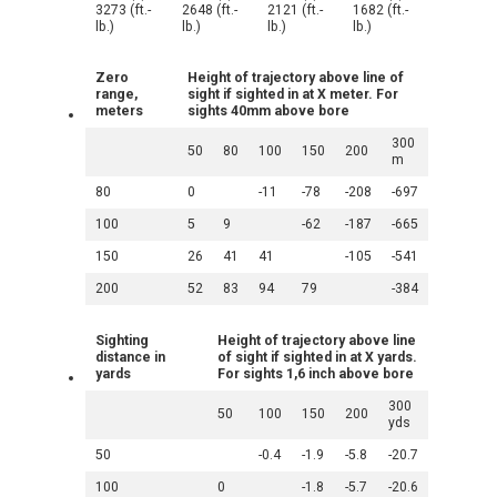
3273 (ft.-
2648 (ft.-
2121 (ft.-
1682 (ft.-
lb.)
lb.)
lb.)
lb.)
Zero
Height of trajectory above line of
range,
sight if sighted in at X meter. For
meters
sights 40mm above bore
300
50
80
100
150
200
m
80
0
-11
-78
-208
-697
100
5
9
-62
-187
-665
150
26
41
41
-105
-541
200
52
83
94
79
-384
Sighting
Height of trajectory above line
distance in
of sight if sighted in at X yards.
yards
For sights 1,6 inch above bore
300
50
100
150
200
yds
50
-0.4
-1.9
-5.8
-20.7
100
0
-1.8
-5.7
-20.6