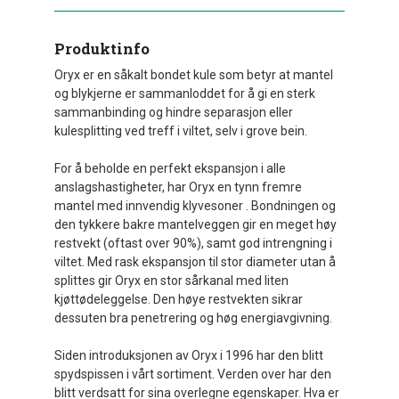
Produktinfo
Oryx er en såkalt bondet kule som betyr at mantel
og blykjerne er sammanloddet for å gi en sterk
sammanbinding og hindre separasjon eller
kulesplitting ved treff i viltet, selv i grove bein.
For å beholde en perfekt ekspansjon i alle
anslagshastigheter, har Oryx en tynn fremre
mantel med innvendig klyvesoner . Bondningen og
den tykkere bakre mantelveggen gir en meget høy
restvekt (oftast over 90%), samt god intrengning i
viltet. Med rask ekspansjon til stor diameter utan å
splittes gir Oryx en stor sårkanal med liten
kjøttødeleggelse. Den høye restvekten sikrar
dessuten bra penetrering og høg energiavgivning.
Siden introduksjonen av Oryx i 1996 har den blitt
spydspissen i vårt sortiment. Verden over har den
blitt verdsatt for sina overlegne egenskaper. Hva er