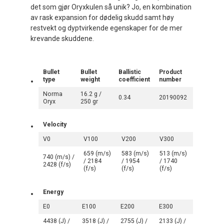
det som gjør Oryxkulen så unik? Jo, en kombination
av rask expansion for dødelig skudd samt høy
restvekt og dyptvirkende egenskaper for de mer
krevande skuddene.
Bullet
Bullet
Ballistic
Product
type
weight
coefficient
number
Norma
16.2 g /
0.34
20190092
Oryx
250 gr
​​Velocity
V0
V100
V200
V300
659 (m/s)
583 (m/s)
513 (m/s)
740 (m/s) /
/ 2184
/ 1954
/ 1740
2428 (f/s)
(f/s)
(f/s)
(f/s)
Energy
E0
E100
E200
E300
4438 (J) /
3518 (J) /
2755 (J) /
2133 (J) /