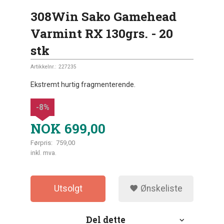
308Win Sako Gamehead
Varmint RX 130grs. - 20
stk
Artikkelnr.:
227235
Ekstremt hurtig fragmenterende.
-8%
NOK
699,00
Førpris:
759,00
Rabatt
inkl. mva.
Utsolgt
Ønskeliste
Del dette