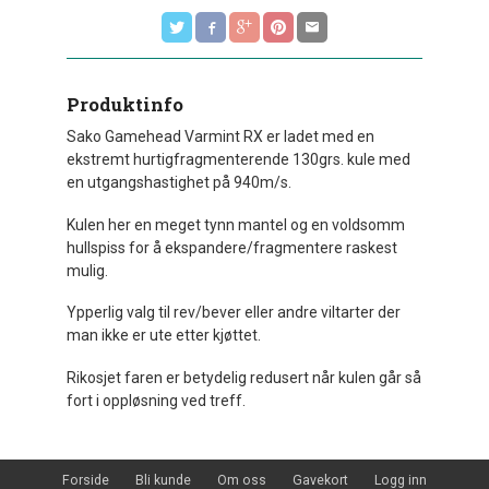
Produktinfo
Sako Gamehead Varmint RX er ladet med en
ekstremt hurtigfragmenterende 130grs. kule med
en utgangshastighet på 940m/s.
Kulen her en meget tynn mantel og en voldsomm
hullspiss for å ekspandere/fragmentere raskest
mulig.
Ypperlig valg til rev/bever eller andre viltarter der
man ikke er ute etter kjøttet.
Rikosjet faren er betydelig redusert når kulen går så
fort i oppløsning ved treff.
Forside
Bli kunde
Om oss
Gavekort
Logg inn