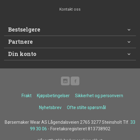
Kontakt oss
Bestselgere
Partnere
Din konto
Frakt
Kjøpsbetingelser
Sikkerhet og personvern
Nyhetsbrev
Ofte stilte spørsmål
Børsemaker Wear AS Lågendalsveien 2765 3277 Steinsholt Tlf.
33
99 30 06
- Foretaksregisteret 813738902