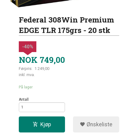
Federal 308Win Premium
EDGE TLR 175grs - 20 stk
-40%
NOK
749,00
Førpris:
1 249,00
Rabatt
inkl. mva.
På lager
Antall
Kjøp
Ønskeliste