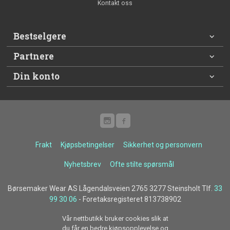
Kontakt oss
Bestselgere
Partnere
Din konto
Frakt
Kjøpsbetingelser
Sikkerhet og personvern
Nyhetsbrev
Ofte stilte spørsmål
Børsemaker Wear AS Lågendalsveien 2765 3277 Steinsholt Tlf.
33
99 30 06
- Foretaksregisteret 813738902
Vår nettbutikk bruker cookies slik at
du får en bedre kjøpsopplevelse og