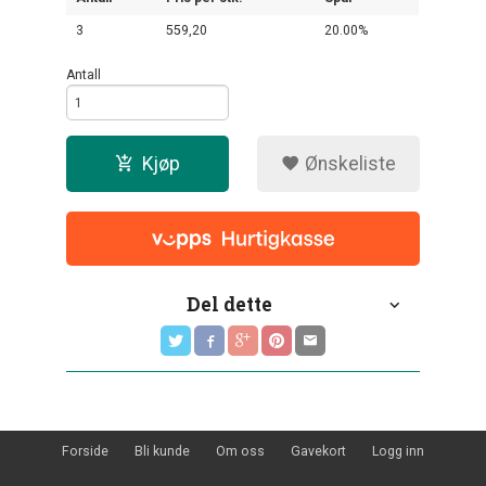
3
559,20
20.00%
Antall
Kjøp
Ønskeliste
Del dette
Forside
Bli kunde
Om oss
Gavekort
Logg inn