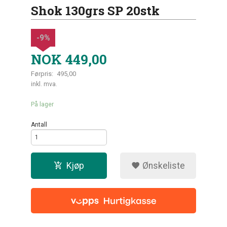
Shok 130grs SP 20stk
-9%
NOK
449,00
Førpris:
495,00
Rabatt
inkl. mva.
På lager
Antall
Kjøp
Ønskeliste