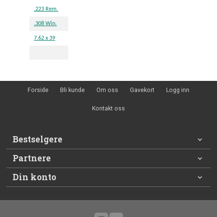
.223 Rem.
.308 Win.
7.62 x 39
Forside
Bli kunde
Om oss
Gavekort
Logg inn
Kontakt oss
Bestselgere
Partnere
Din konto