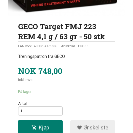
GECO Target FMJ 223
REM 4,1 g / 63 gr - 50 stk
EAN-kode:
4000294175626
Artikkelnr.:
113938
Treningspatron fra GECO
NOK
748,00
inkl. mva.
På lager
Antall
Kjøp
Ønskeliste