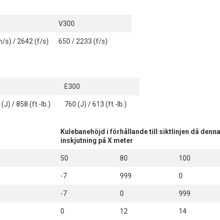
V300
/s) / 2642 (f/s)
650 / 2233 (f/s)
E300
(J) / 858 (ft.-lb.)
760 (J) / 613 (ft.-lb.)
Kulebanehöjd i förhållande till siktlinjen då den
inskjutning på X meter
50
80
100
-7
999
0
-7
0
999
0
12
14