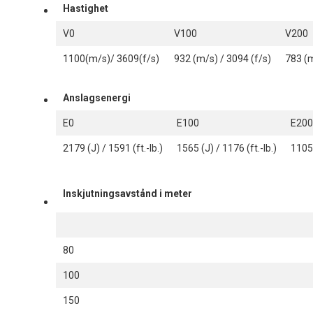
Hastighet
V0
V100
V200
1100(m/s)/ 3609(f/s)
932 (m/s) / 3094 (f/s)
783 (m
Anslagsenergi
E0
E100
E200
2179 (J) / 1591 (ft.-lb.)
1565 (J) / 1176 (ft.-lb.)
1105 
Inskjutningsavstånd i meter
80
100
150