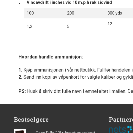
Vindavdrift i inches vid 10 m.p.h rak sidvind
100
200
300 yds
12
1,2
5
Hvordan handle ammunisjon:
1.
Kjøp ammunisjonen i vår nettbutikk. Fullfør handelen 
2.
Send inn kopi av våpenkort for valgte kaliber og gyld
PS:
Husk å skriv ditt fulle navn i emnefeltet i mailen. D
Bestselgere
Partner