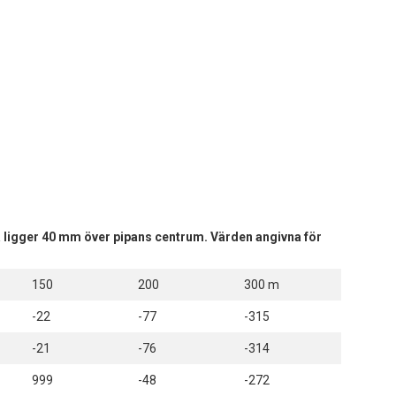
na ligger 40 mm över pipans centrum. Värden angivna för
150
200
300 m
-22
-77
-315
-21
-76
-314
999
-48
-272