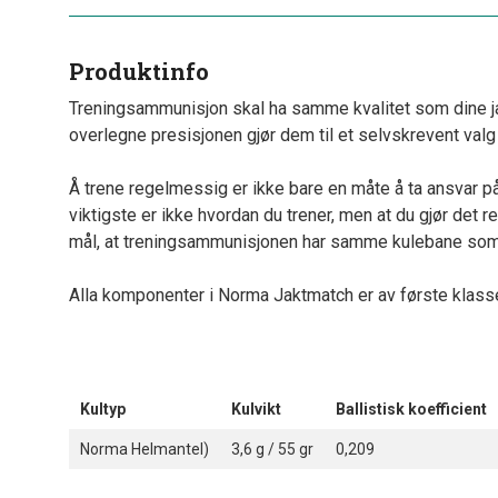
Produktinfo
Treningsammunisjon skal ha samme kvalitet som dine ja
overlegne presisjonen gjør dem til et selvskrevent val
Å trene regelmessig er ikke bare en måte å ta ansvar 
viktigste er ikke hvordan du trener, men at du gjør det
mål, at trenings­ammunisjonen har samme kulebane so
Alla komponenter i Norma Jaktmatch er av første klass
Kultyp
Kulvikt
Ballistisk koefficient
Norma Helmantel)
3,6 g / 55 gr
0,209