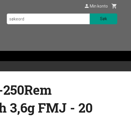
Min konto
Søk
-250Rem
 3,6g FMJ - 20