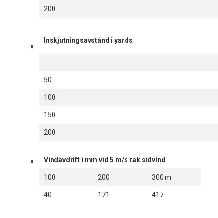
200
Inskjutningsavstånd i yards
50
100
150
200
Vindavdrift i mm vid 5 m/s rak sidvind
100
200
300 m
40
171
417