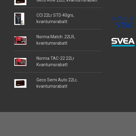
Geco Rifle 22Lr, kvantumsrabatt
CCI 22Lr STD 40grs,
kvantumsrabatt
Norma Match .22LR,
kvantumsrabatt
Norma TAC-22 22Lr
Kvantumsrabatt
Geco Semi Auto 22Lr,
kvantumsrabatt