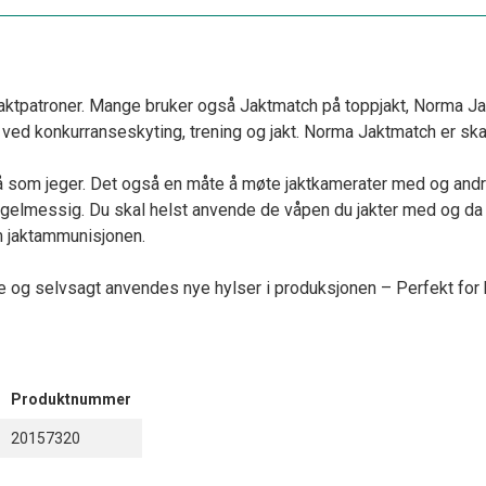
ktpatroner. Mange bruker også Jaktmatch på toppjakt, Norma Ja
g ved konkurranseskyting, trening og jakt. Norma Jaktmatch er sk
på som jeger. Det også en måte å møte jaktkamerater med og and
 regelmessig. Du skal helst anvende de våpen du jakter med og da 
m jaktammunisjonen.
e og selvsagt anvendes nye hylser i produksjonen – Perfekt fo
Produktnummer
20157320