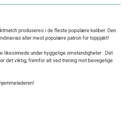
ktmatch produseres i de fleste populære kaliber. Den
andinavias aller mest populære patron for toppjakt!
re likesinnede under hyggelige omstendigheter . Det
er det viktig, fremfor alt ved trening mot bevegelige
r hjemmeladeren!