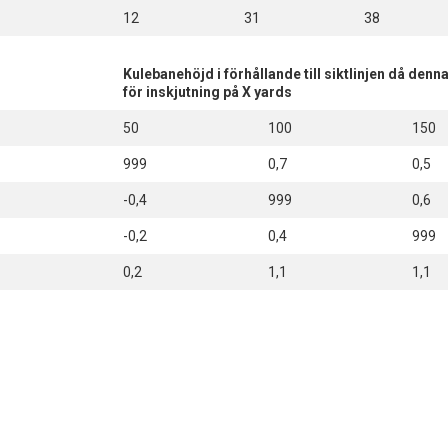
12
31
38
Kulebanehöjd i förhållande till siktlinjen då den
för inskjutning på X yards
50
100
150
999
0,7
0,5
-0,4
999
0,6
-0,2
0,4
999
0,2
1,1
1,1