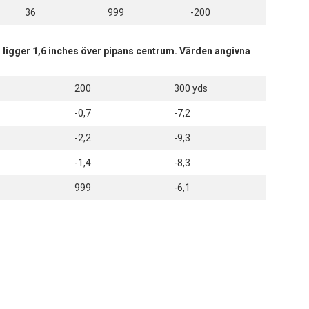
36
999
-200
na ligger 1,6 inches över pipans centrum. Värden angivna
200
300 yds
-0,7
-7,2
-2,2
-9,3
-1,4
-8,3
999
-6,1