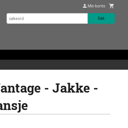
Min konto
Søk
antage - Jakke -
ansje