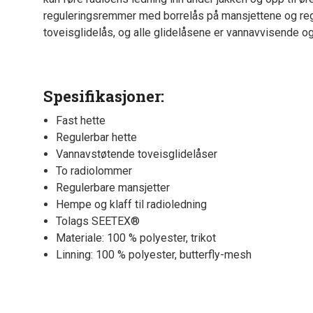
reguleringsremmer med borrelås på mansjettene og reg
toveisglidelås, og alle glidelåsene er vannavvisende og
Spesifikasjoner:
Fast hette
Regulerbar hette
Vannavstøtende toveisglidelåser
To radiolommer
Regulerbare mansjetter
Hempe og klaff til radioledning
Tolags SEETEX®
Materiale: 100 % polyester, trikot
Linning: 100 % polyester, butterfly-mesh