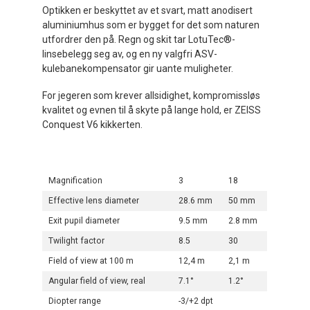
Optikken er beskyttet av et svart, matt anodisert
aluminiumhus som er bygget for det som naturen
utfordrer den på. Regn og skit tar LotuTec®-
linsebelegg seg av, og en ny valgfri ASV-
kulebanekompensator gir uante muligheter.
For jegeren som krever allsidighet, kompromissløs
kvalitet og evnen til å skyte på lange hold, er ZEISS
Conquest V6 kikkerten.
Magnification
3
18
Effective lens diameter
28.6 mm
50 mm
Exit pupil diameter
9.5 mm
2.8 mm
Twilight factor
8.5
30
Field of view at 100 m
12,4 m
2,1 m
Angular field of view, real
7.1°
1.2°
Diopter range
-3/+2 dpt