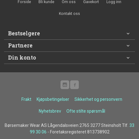
Forside
Bli kunde
Om oss
Gavekort
Logg inn
Kontakt oss
Bestselgere
Partnere
Din konto
Frakt
Kjøpsbetingelser
Sikkerhet og personvern
Nyhetsbrev
Ofte stilte spørsmål
Børsemaker Wear AS Lågendalsveien 2765 3277 Steinsholt Tlf.
33
99 30 06
- Foretaksregisteret 813738902