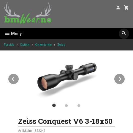
Gå
til
innholdet
Meny
Forside
Optikk
Kikkertsikte
Zeiss
Prev
Ne
Zeiss Conquest V6 3-18x50
Artikkelnr.:
522241