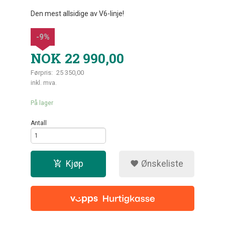
Den mest allsidige av V6-linje!
-9%
NOK
22 990,00
Førpris:
25 350,00
Rabatt
inkl. mva.
På lager
Antall
Kjøp
Ønskeliste