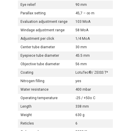
Eye relief
90 mm
Parallax setting
45,7 – ∞ m
Evaluation adjustment range
103 MoA
Windage adjustment range
58 MoA
Adjustment per click
1/4 MoA
Center tube diameter
30 mm
Eyepiece tube diameter
45.5 mm
Objective tube diameter
56 mm
Coating
LotuTec®/ ZEISS T*
Nitrogen filling
yes
Water resistance
400 mbar
Operating temperature
-25 / +50o C
Length
338 mm
Weight
630 g
Reticles
6